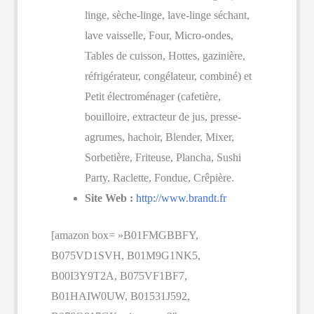
linge, sèche-linge, lave-linge séchant,
lave vaisselle, Four, Micro-ondes,
Tables de cuisson, Hottes, gazinière,
réfrigérateur, congélateur, combiné) et
Petit électroménager (cafetière,
bouilloire, extracteur de jus, presse-
agrumes, hachoir, Blender, Mixer,
Sorbetière, Friteuse, Plancha, Sushi
Party, Raclette, Fondue, Crêpière.
Site Web :
http://www.brandt.fr
[amazon box= »B01FMGBBFY,
B075VD1SVH, B01M9G1NK5,
B00I3Y9T2A, B075VF1BF7,
B01HAIW0UW, B01531J592,