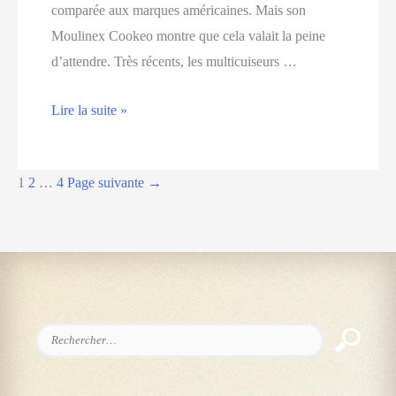
comparée aux marques américaines. Mais son
Moulinex Cookeo montre que cela valait la peine
d’attendre. Très récents, les multicuiseurs …
Notre
Lire la suite »
test
du
Navigation
1
2
…
4
Page suivante
→
Moulinex
des
Cookeo,
articles
votre
assistant
culinaire
préféré
Rechercher :
!