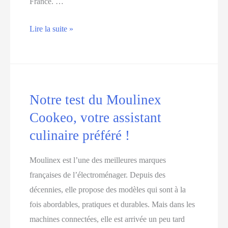
France. …
Le
Lire la suite »
guide
d’achat
pour
une
Notre test du Moulinex
bouteille
Cookeo, votre assistant
d’hélium
culinaire préféré !
Moulinex est l’une des meilleures marques
françaises de l’électroménager. Depuis des
décennies, elle propose des modèles qui sont à la
fois abordables, pratiques et durables. Mais dans les
machines connectées, elle est arrivée un peu tard