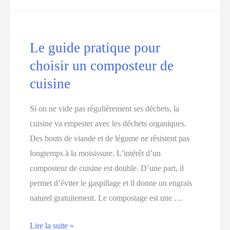
mousseur
à
lait
Le guide pratique pour
pour
choisir un composteur de
faire
le
cuisine
meilleur
Si on ne vide pas régulièrement ses déchets, la
café
cuisine va empester avec les déchets organiques.
!
Des bouts de viande et de légume ne résistent pas
longtemps à la moisissure. L’intérêt d’un
composteur de cuisine est double. D’une part, il
permet d’éviter le gaspillage et il donne un engrais
naturel gratuitement. Le compostage est une …
Le
Lire la suite »