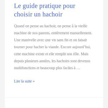
Le guide pratique pour
meilleur
choisir un hachoir
appareil
à
Quand on pense au hachoir, on pense à la vieille
quiche
machine de nos parents, entièrement manuellement.
Une manivelle avec une vis sans fin et on faisait
tourner pour hacher la viande. Encore aujourd’hui,
cette machine existe et elle remplit son rôle. Mais
depuis plusieurs années, les hachoirs sont devenus
multifonctions et beaucoup plus faciles à …
Le
Lire la suite »
guide
pratique
pour