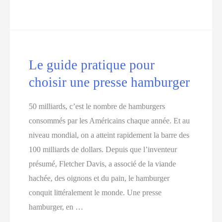
guide
pratique
pour
choisir
Le guide pratique pour
un
choisir une presse hamburger
composteur
de
50 milliards, c’est le nombre de hamburgers
cuisine
consommés par les Américains chaque année. Et au
niveau mondial, on a atteint rapidement la barre des
100 milliards de dollars. Depuis que l’inventeur
présumé, Fletcher Davis, a associé de la viande
hachée, des oignons et du pain, le hamburger
conquit littéralement le monde. Une presse
hamburger, en …