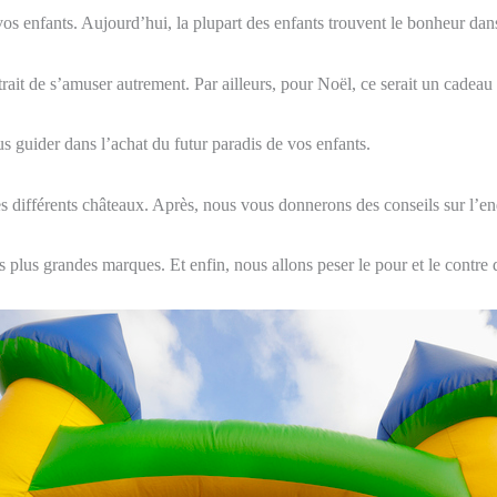
s enfants. Aujourd’hui, la plupart des enfants trouvent le bonheur dans
rait de s’amuser autrement. Par ailleurs, pour Noël, ce serait un cadeau t
s guider dans l’achat du futur paradis de vos enfants.
 différents châteaux. Après, nous vous donnerons des conseils sur l’en
s plus grandes marques. Et enfin, nous allons peser le pour et le contre