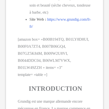
soin et beauté (sèche cheveux, tondeuse
à barbe, etc)
Site Web :
https://www.grundig.com/fr-
fr/
[amazon box= »B00I8194TQ, B01LY8D8UI,
B00F0A7ZT4, B007B06GQ4,
B07GZ5K84M, B009W2U8VI,
B0044DDC04, B06WLM7VWX,
B01LW49ZZH » items= »3″
template= »table »]
INTRODUCTION
Grundig est une marque allemande encore
méconnue en France. La marque commence en