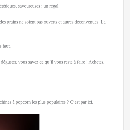
tétiques, savoureuses : un régal.
des grains ne soient pas ouverts et autres déconvenues.
La
 faut.
éguster, vous savez ce qu’il vous reste à faire ! Achetez
chines à popcorn les plus populaires ? C’est par ici.