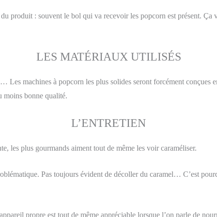
u produit : souvent le bol qui va recevoir les popcorn est présent. Ça 
LES MATÉRIAUX UTILISÉS
es… Les machines à popcorn les plus solides seront forcément conçues e
ou moins bonne qualité.
L’ENTRETIEN
ante, les plus gourmands aiment tout de même les voir caraméliser.
roblématique. Pas toujours évident de décoller du caramel… C’est pour
 appareil propre est tout de même appréciable lorsque l’on parle de nourr