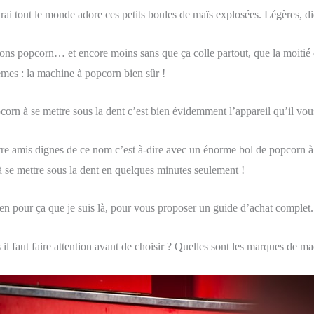
ai tout le monde adore ces petits boules de maïs explosées. Légères, dié
ons popcorn… et encore moins sans que ça colle partout, que la moitié 
èmes : la machine à popcorn bien sûr !
corn à se mettre sous la dent c’est bien évidemment l’appareil qu’il vous
tre amis dignes de ce nom c’est à-dire avec un énorme bol de popcorn à d
 se mettre sous la dent en quelques minutes seulement !
ien pour ça que je suis là, pour vous proposer un guide d’achat complet.
il faut faire attention avant de choisir ? Quelles sont les marques de ma