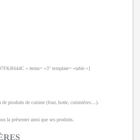
4C » items= »3″ template= »table »]
 de produits de cuisine (four, hotte, cuisinières…).
us la présenter ainsi que ses produits.
ÈRES