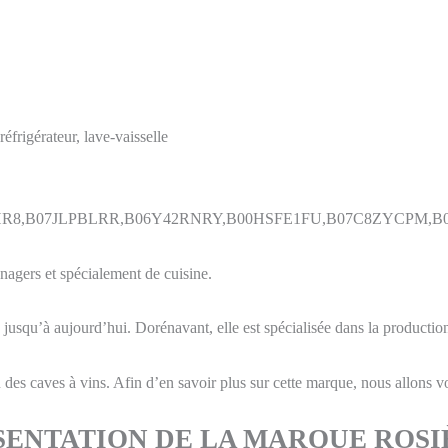
réfrigérateur, lave-vaisselle
8,B07JLPBLRR,B06Y42RNRY,B00HSFE1FU,B07C8ZYCPM,B07FKR64
nagers et spécialement de cuisine.
 jusqu’à aujourd’hui. Dorénavant, elle est spécialisée dans la production
 des caves à vins. Afin d’en savoir plus sur cette marque, nous allons vo
SENTATION DE LA MARQUE ROSI