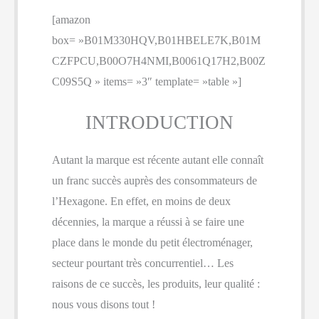
[amazon
box= »B01M330HQV,B01HBELE7K,B01M
CZFPCU,B00O7H4NMI,B0061Q17H2,B00Z
C09S5Q » items= »3″ template= »table »]
INTRODUCTION
Autant la marque est récente autant elle connaît
un franc succès auprès des consommateurs de
l’Hexagone. En effet, en moins de deux
décennies, la marque a réussi à se faire une
place dans le monde du petit électroménager,
secteur pourtant très concurrentiel… Les
raisons de ce succès, les produits, leur qualité :
nous vous disons tout !