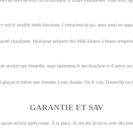
ir des sèches-cheveux ou un diffuseur d’huiles essentielles. Vous avez
 soit le modèle multi-fonctions, l’extracteur de jus, mais aussi un appar
acité chauffante. Idéal pour préparer des Milk Shakes à bonne températu
de stocker une bouteille, mais également le tire-bouchon et d’autres acc
 à glaçon et même une fontaine à eau chaude. On le voit, Domoclip est t
GARANTIE ET SAV
ucun service après-vente. À la place, ils ont des licences avec des ens