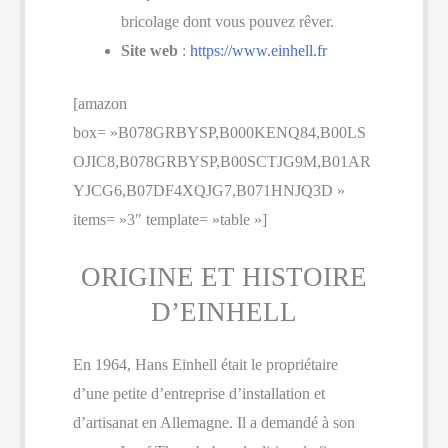
bricolage dont vous pouvez rêver.
Site web
:
https://www.einhell.fr
[amazon
box= »B078GRBYSP,B000KENQ84,B00LS
OJIC8,B078GRBYSP,B00SCTJG9M,B01AR
YJCG6,B07DF4XQJG7,B071HNJQ3D »
items= »3″ template= »table »]
ORIGINE ET HISTOIRE
D’EINHELL
En 1964, Hans Einhell était le propriétaire
d’une petite d’entreprise d’installation et
d’artisanat en Allemagne. Il a demandé à son