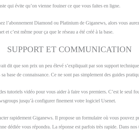
ste qui évite qu’on vienne fouiner ce que vous faites en ligne.
prenez l’abonnement Diamond ou Platinium de Giganews, alors vous aur
et et c’est même pour ça que le réseau a été créé à la base.
SUPPORT ET COMMUNICATION
vait dit que son prix un peu élevé s’expliquait par son support techniq
 sa base de connaissance. Ce ne sont pas simplement des guides pratiqu
es tutoriels vidéo pour vous aider à faire vos premiers. C’est le seul fou
ewsgroups jusqu’à configurer finement votre logiciel Usenet.
acter rapidement Giganews. Il propose un formulaire où vous pouvez pré
nne dédiée vous répondra. La réponse est parfois très rapide. Dans nos t